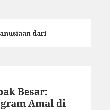
anusiaan dari
pak Besar:
rogram Amal di