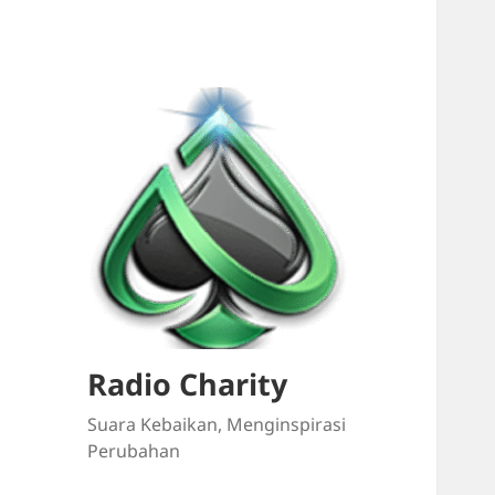
Radio Charity
Suara Kebaikan, Menginspirasi
Perubahan