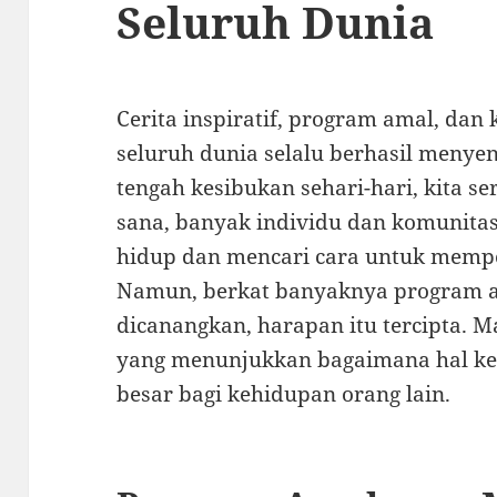
Seluruh Dunia
Cerita inspiratif, program amal, da
seluruh dunia selalu berhasil menyen
tengah kesibukan sehari-hari, kita se
sana, banyak individu dan komunita
hidup dan mencari cara untuk memp
Namun, berkat banyaknya program 
dicanangkan, harapan itu tercipta. Ma
yang menunjukkan bagaimana hal k
besar bagi kehidupan orang lain.