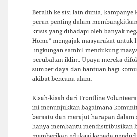
Beralih ke sisi lain dunia, kampany
peran penting dalam membangkitkan
krisis yang dihadapi oleh banyak ne
Home” mengajak masyarakat untuk le
lingkungan sambil mendukung masy
perubahan iklim. Upaya mereka dif
sumber daya dan bantuan bagi komun
akibat bencana alam.
Kisah-kisah dari Frontline Volunteer
ini menunjukkan bagaimana komunita
bersatu dan merajut harapan dalam si
hanya membantu mendistribusikan ba
memberikan edukasi kepada pendudu