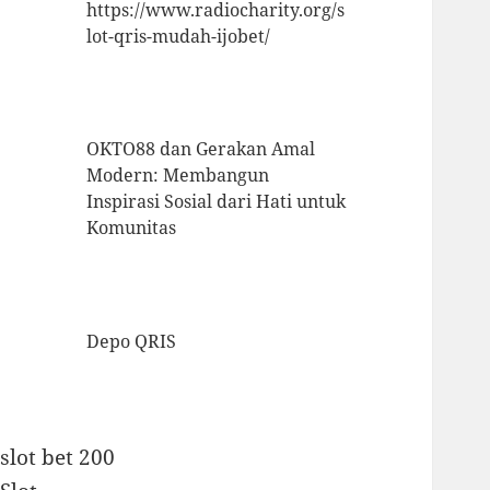
https://www.radiocharity.org/s
lot-qris-mudah-ijobet/
OKTO88 dan Gerakan Amal
Modern: Membangun
Inspirasi Sosial dari Hati untuk
Komunitas
Depo QRIS
slot bet 200