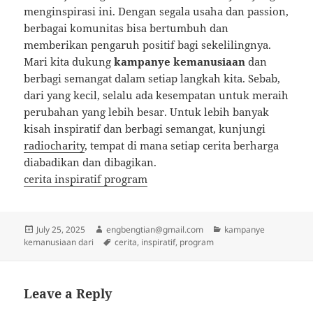
menginspirasi ini. Dengan segala usaha dan passion,
berbagai komunitas bisa bertumbuh dan
memberikan pengaruh positif bagi sekelilingnya.
Mari kita dukung
kampanye kemanusiaan
dan
berbagi semangat dalam setiap langkah kita. Sebab,
dari yang kecil, selalu ada kesempatan untuk meraih
perubahan yang lebih besar. Untuk lebih banyak
kisah inspiratif dan berbagi semangat, kunjungi
radiocharity
, tempat di mana setiap cerita berharga
diabadikan dan dibagikan.
cerita inspiratif program
Posted
Author
Categories
July 25, 2025
engbengtian@gmail.com
kampanye
on
Tags
kemanusiaan dari
cerita
,
inspiratif
,
program
Leave a Reply