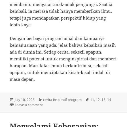
membantu mengajar anak-anak pengungsi. Saat ia
kembali, ia merasa tidak hanya memberikan ilmu,
tetapi juga mendapatkan perspektif hidup yang
lebih kaya.
Dengan berbagai program amal dan kampanye
kemanusiaan yang ada, jelas bahwa kebaikan masih
ada di dunia ini. Setiap cerita, sekecil apapun,
memiliki potensi untuk menginspirasi dan memberi
harapan. Mari kita semua berkontribusi, sekecil
apapun, untuk menciptakan kisah-kisah indah di
masa depan.
Posted
Categories
Tags
July 10, 2025
cerita inspiratif program
11
,
12
,
13
,
14
on
on Menggugah Hati: Kisah-Kisah Inspiratif dari Prog
Leave a comment
Menyelami Keberanian: