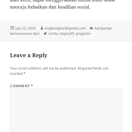
menuju kebaikan dan keadilan sosial.
Posted
Author
Categories
July 22, 2025
engbengtian@gmail.com
kampanye
on
Tags
kemanusiaan dari
cerita
,
inspiratif
,
program
Leave a Reply
Your email address will not be published.
Required fields are
marked
*
COMMENT
*