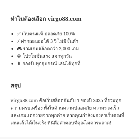
ทำไมต้องเลือก virgo88.com
✅ เว็บตรงแท้ ปลอดภัย 100%
⚡ ฝากถอนออโต้ 3 วิ ไม่มีขั้นต่ำ
🎮 รวมเกมสล็อตกว่า 2,000 เกม
💎 โปรโมชั่นแรง แจกทุกวัน
📱 รองรับทุกอุปกรณ์ เล่นได้ทุกที่
สรุป
virgo88.com คือเว็บสล็อตอันดับ 1 ของปี 2025 ที่รวมทุก
ความครบเครื่อง ทั้งในด้านความปลอดภัย ความรวดเร็ว
และเกมแตกง่ายจากทุกค่าย หากคุณกำลังมองหาเว็บตรงที่
เล่นแล้วได้เงินจริง ที่นี่คือคำตอบที่คุณไม่ควรพลาด!