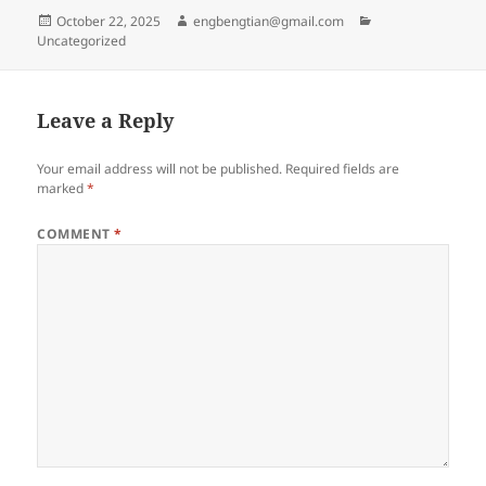
Posted
Author
Categories
October 22, 2025
engbengtian@gmail.com
on
Uncategorized
Leave a Reply
Your email address will not be published.
Required fields are
marked
*
COMMENT
*