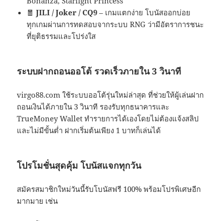
Bonanza, Starlight Princess
🧧
JILI / Joker / CQ9
– เกมแตกง่าย โบนัสออกบ่อย
ทุกเกมผ่านการทดสอบจากระบบ RNG ว่ามีอัตราการชนะ
ที่ยุติธรรมและโปร่งใส
ระบบฝากถอนออโต้ รวดเร็วภายใน 3 วินาที
virgo88.com ใช้ระบบออโต้รุ่นใหม่ล่าสุด ที่ช่วยให้ผู้เล่นฝาก
ถอนเงินได้ภายใน 3 วินาที รองรับทุกธนาคารและ
TrueMoney Wallet ทำรายการได้เองโดยไม่ต้องแจ้งสลิป
และไม่มีขั้นต่ำ ฝากเริ่มต้นเพียง 1 บาทก็เล่นได้
โปรโมชั่นสุดคุ้ม โบนัสแจกทุกวัน
สมัครสมาชิกใหม่วันนี้รับโบนัสฟรี 100% พร้อมโปรพิเศษอีก
มากมาย เช่น