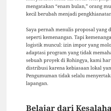
mengatakan “enam bulan,” orang mu
kecil berubah menjadi pengkhianatan
Saya pernah menulis proposal yang d
seperti kemenangan. Tapi kemenangan 
logistik muncul: izin impor yang mol
adaptasi program yang tidak memah
sebuah proyek di Rohingya, kami h
distribusi karena kebiasaan lokal yan
Pengumuman tidak selalu menyertak
lapangan.
Belajar dari Kesalaha