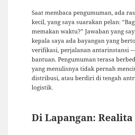
Saat membaca pengumuman, ada rasa
kecil, yang saya suarakan pelan: “Ba
memakan waktu?” Jawaban yang saya
kepala saya ada bayangan yang bert
verifikasi, perjalanan antarinstansi
bantuan. Pengumuman terasa berbeda 
yang menulisnya tidak pernah menc
distribusi, atau berdiri di tengah a
logistik.
Di Lapangan: Realit