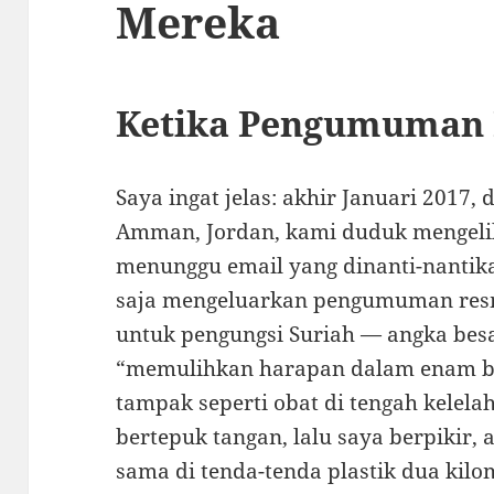
Mereka
Ketika Pengumuman 
Saya ingat jelas: akhir Januari 2017, 
Amman, Jordan, kami duduk mengelil
menunggu email yang dinanti-nantik
saja mengeluarkan pengumuman resm
untuk pengungsi Suriah — angka besar,
“memulihkan harapan dalam enam bul
tampak seperti obat di tengah kelela
bertepuk tangan, lalu saya berpikir, 
sama di tenda-tenda plastik dua kilom