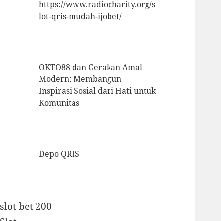
https://www.radiocharity.org/s
lot-qris-mudah-ijobet/
OKTO88 dan Gerakan Amal
Modern: Membangun
Inspirasi Sosial dari Hati untuk
Komunitas
Depo QRIS
slot bet 200