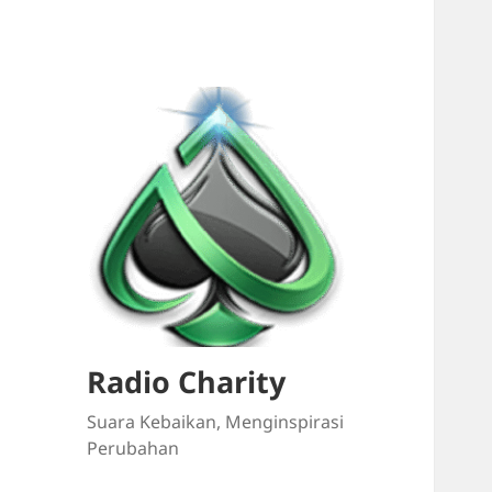
Radio Charity
Suara Kebaikan, Menginspirasi
Perubahan