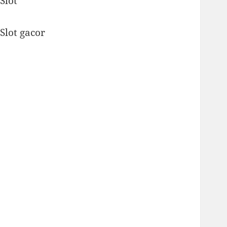
Slot
Slot gacor