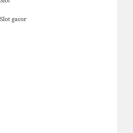
Slot
Slot gacor