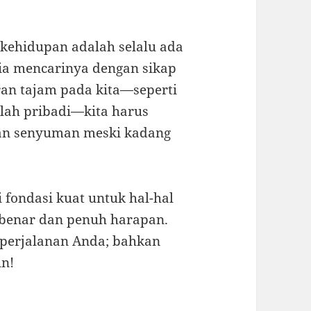
 kehidupan adalah selalu ada
dia mencarinya dengan sikap
ran tajam pada kita—seperti
lah pribadi—kita harus
n senyuman meski kadang
 fondasi kuat untuk hal-hal
n benar dan penuh harapan.
i perjalanan Anda; bahkan
un!