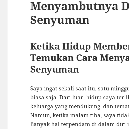
Menyambutnya 
Senyuman
Ketika Hidup Membe
Temukan Cara Meny
Senyuman
Saya ingat sekali saat itu, satu min
biasa saja. Dari luar, hidup saya terli
keluarga yang mendukung, dan teman
Namun, ketika malam tiba, saya tida
Banyak hal terpendam di dalam diri 