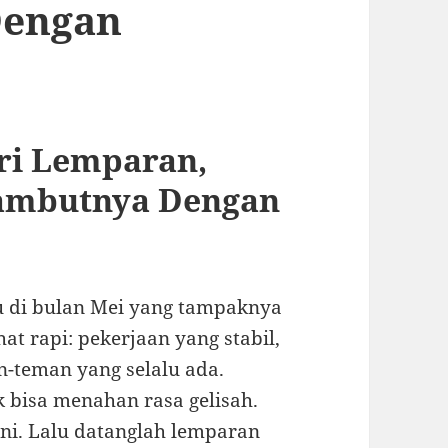
Dengan
ri Lemparan,
ambutnya Dengan
ggu di bulan Mei yang tampaknya
hat rapi: pekerjaan yang stabil,
-teman yang selalu ada.
k bisa menahan rasa gelisah.
ini. Lalu datanglah lemparan