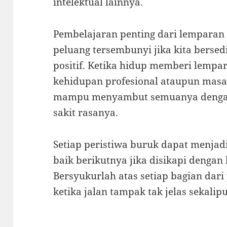
intelektual lainnya.
Pembelajaran penting dari lemparan
peluang tersembunyi jika kita berse
positif. Ketika hidup memberi lempa
kehidupan profesional ataupun masa
mampu menyambut semuanya denga
sakit rasanya.
Setiap peristiwa buruk dapat menjadi
baik berikutnya jika disikapi denga
Bersyukurlah atas setiap bagian dar
ketika jalan tampak tak jelas sekalip