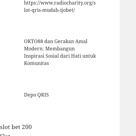
https://www.radiocharity.org/s
lot-qris-mudah-ijobet/
OKTO88 dan Gerakan Amal
Modern: Membangun
Inspirasi Sosial dari Hati untuk
Komunitas
Depo QRIS
slot bet 200