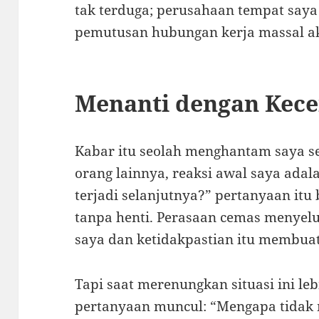
tak terduga; perusahaan tempat sa
pemutusan hubungan kerja massal aki
Menanti dengan Kec
Kabar itu seolah menghantam saya se
orang lainnya, reaksi awal saya ada
terjadi selanjutnya?” pertanyaan itu
tanpa henti. Perasaan cemas menyelu
saya dan ketidakpastian itu membua
Tapi saat merenungkan situasi ini le
pertanyaan muncul: “Mengapa tidak 