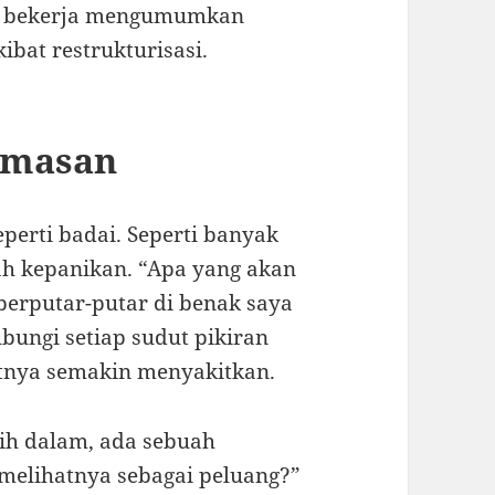
ya bekerja mengumumkan
bat restrukturisasi.
emasan
perti badai. Seperti banyak
lah kepanikan. “Apa yang akan
 berputar-putar di benak saya
bungi setiap sudut pikiran
tnya semakin menyakitkan.
bih dalam, ada sebuah
melihatnya sebagai peluang?”