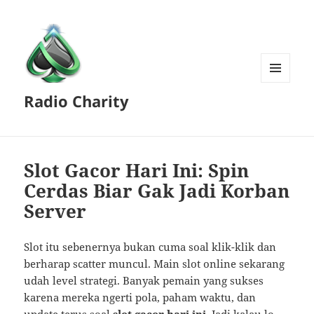
MENU
Radio Charity
AND
WIDGETS
Slot Gacor Hari Ini: Spin
Cerdas Biar Gak Jadi Korban
Server
Slot itu sebenernya bukan cuma soal klik-klik dan
berharap scatter muncul. Main slot online sekarang
udah level strategi. Banyak pemain yang sukses
karena mereka ngerti pola, paham waktu, dan