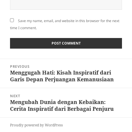
Save my name, email, and website in this browser for the next
time I comment.
Post
PREVIOUS
navigation
Menggugah Hati: Kisah Inspiratif dari
Previous
Garis Depan Perjuangan Kemanusiaan
post:
NEXT
Mengubah Dunia dengan Kebaikan:
Next
Cerita Inspiratif dari Berbagai Penjuru
post:
Proudly powered by WordPress