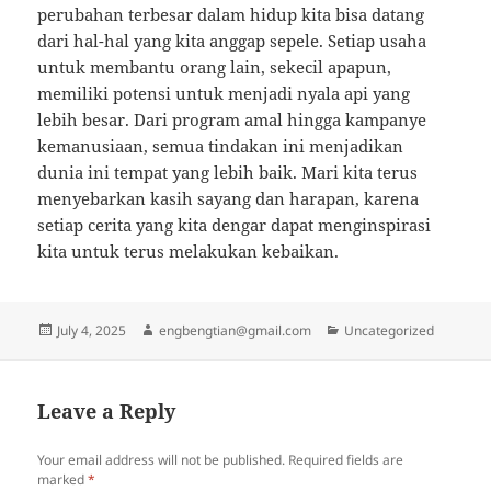
perubahan terbesar dalam hidup kita bisa datang
dari hal-hal yang kita anggap sepele. Setiap usaha
untuk membantu orang lain, sekecil apapun,
memiliki potensi untuk menjadi nyala api yang
lebih besar. Dari program amal hingga kampanye
kemanusiaan, semua tindakan ini menjadikan
dunia ini tempat yang lebih baik. Mari kita terus
menyebarkan kasih sayang dan harapan, karena
setiap cerita yang kita dengar dapat menginspirasi
kita untuk terus melakukan kebaikan.
Posted
Author
Categories
July 4, 2025
engbengtian@gmail.com
Uncategorized
on
Leave a Reply
Your email address will not be published.
Required fields are
marked
*