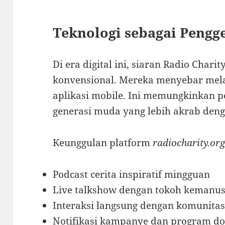
Teknologi sebagai Pengg
Di era digital ini, siaran Radio Chari
konvensional. Mereka menyebar melal
aplikasi mobile. Ini memungkinkan 
generasi muda yang lebih akrab denga
Keunggulan platform
radiocharity.or
Podcast cerita inspiratif mingguan
Live talkshow dengan tokoh kemanus
Interaksi langsung dengan komunitas
Notifikasi kampanye dan program don