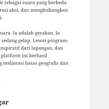
dir sebagai suara yang berbeda
asi aksi, dan menghubungkan
i.
uara. Ia adalah gerakan. Ia
g sedang gelap. Lewat program-
nspiratif dari lapangan, dan
platform ini berhasil
 melintasi batas geografis dan
gar