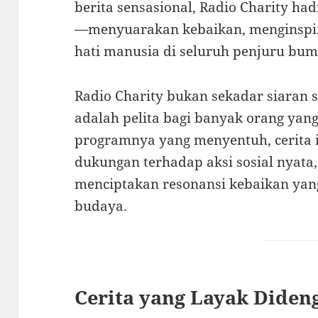
berita sensasional, Radio Charity ha
—menyuarakan kebaikan, menginspir
hati manusia di seluruh penjuru bum
Radio Charity bukan sekadar siaran s
adalah pelita bagi banyak orang yan
programnya yang menyentuh, cerita i
dukungan terhadap aksi sosial nyata, 
menciptakan resonansi kebaikan yang
budaya.
Cerita yang Layak Diden