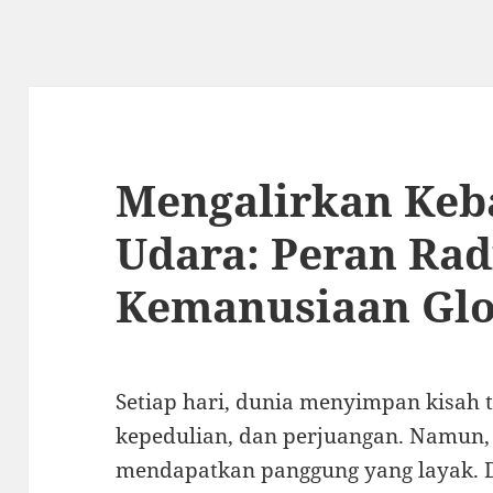
Mengalirkan Keb
Udara: Peran Rad
Kemanusiaan Glo
Setiap hari, dunia menyimpan kisah t
kepedulian, dan perjuangan. Namun, 
mendapatkan panggung yang layak. D