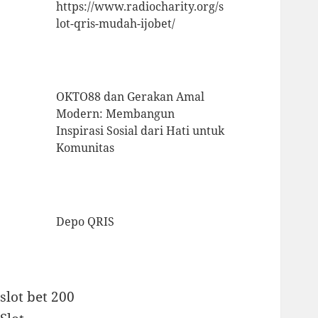
https://www.radiocharity.org/s
lot-qris-mudah-ijobet/
OKTO88 dan Gerakan Amal
Modern: Membangun
Inspirasi Sosial dari Hati untuk
Komunitas
Depo QRIS
slot bet 200