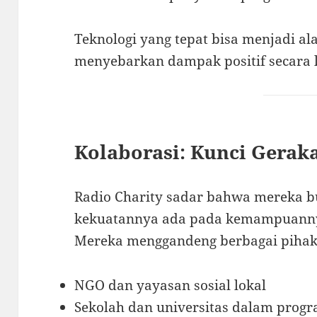
Teknologi yang tepat bisa menjadi al
menyebarkan dampak positif secara l
Kolaborasi: Kunci Geraka
Radio Charity sadar bahwa mereka bu
kekuatannya ada pada kemampuann
Mereka menggandeng berbagai pihak
NGO dan yayasan sosial lokal
Sekolah dan universitas dalam prog