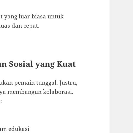
at yang luar biasa untuk
uas dan cepat.
n Sosial yang Kuat
kan pemain tunggal. Justru,
ya membangun kolaborasi.
:
ram edukasi