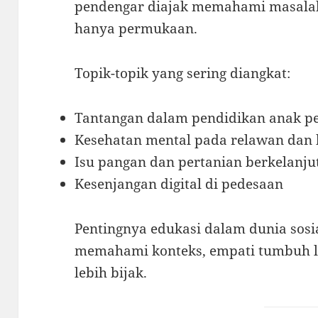
pendengar diajak memahami masalah
hanya permukaan.
Topik-topik yang sering diangkat:
Tantangan dalam pendidikan anak p
Kesehatan mental pada relawan dan
Isu pangan dan pertanian berkelanju
Kesenjangan digital di pedesaan
Pentingnya edukasi dalam dunia sosi
memahami konteks, empati tumbuh le
lebih bijak.