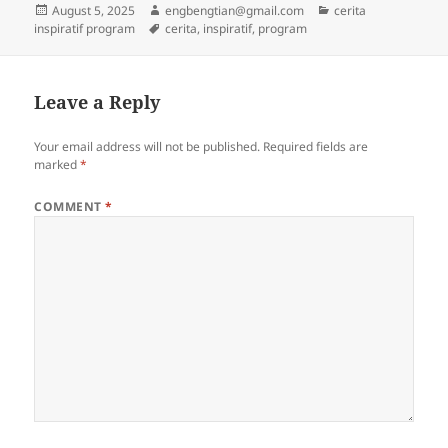
Posted
Author
Categories
August 5, 2025
engbengtian@gmail.com
cerita
on
Tags
inspiratif program
cerita
,
inspiratif
,
program
Leave a Reply
Your email address will not be published.
Required fields are
marked
*
COMMENT
*