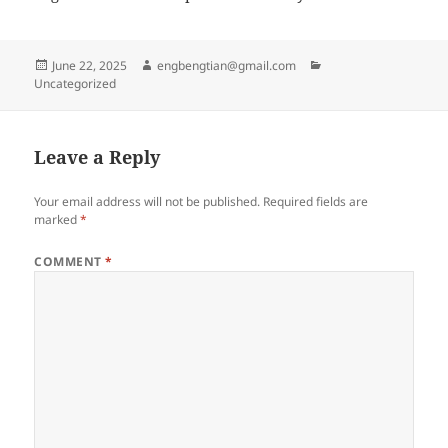
Posted
Author
Categories
June 22, 2025
engbengtian@gmail.com
on
Uncategorized
Leave a Reply
Your email address will not be published.
Required fields are
marked
*
COMMENT
*