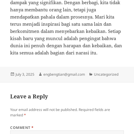
dampak yang signifikan. Dengan berbagi, kita tidak
hanya membantu orang lain, tetapi juga
mendapatkan pahala dalam prosesnya. Mari kita
terus menjadi inspirasi bagi satu sama lain dan
berkomitmen dalam menyebarkan kebaikan. Setiap
kisah baru yang muncul adalah pengingat bahwa
dunia ini penuh dengan harapan dan kebaikan, dan
kita semua adalah bagian dari narasi itu.
Posted
Author
Categories
July 3, 2025
engbengtian@gmail.com
Uncategorized
on
Leave a Reply
Your email address will not be published.
Required fields are
marked
*
COMMENT
*