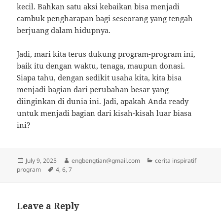
kecil. Bahkan satu aksi kebaikan bisa menjadi
cambuk pengharapan bagi seseorang yang tengah
berjuang dalam hidupnya.
Jadi, mari kita terus dukung program-program ini,
baik itu dengan waktu, tenaga, maupun donasi.
Siapa tahu, dengan sedikit usaha kita, kita bisa
menjadi bagian dari perubahan besar yang
diinginkan di dunia ini. Jadi, apakah Anda ready
untuk menjadi bagian dari kisah-kisah luar biasa
ini?
Posted
Author
Categories
July 9, 2025
engbengtian@gmail.com
cerita inspiratif
on
Tags
program
4
,
6
,
7
Leave a Reply