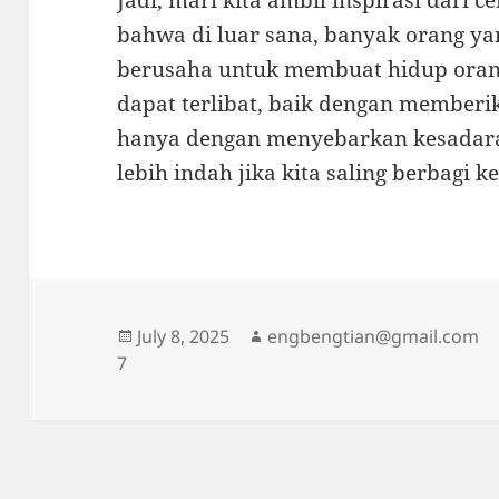
Jadi, mari kita ambil inspirasi dari ce
bahwa di luar sana, banyak orang ya
berusaha untuk membuat hidup orang 
dapat terlibat, baik dengan memberi
hanya dengan menyebarkan kesadaran
lebih indah jika kita saling berbagi 
Posted
Author
July 8, 2025
engbengtian@gmail.com
on
7