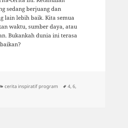
rita-cerita ini. Ketahuilah
ng sedang berjuang dan
lain lebih baik. Kita semua
kan waktu, sumber daya, atau
. Bukankah dunia ini terasa
kebaikan?
Categories
Tags
cerita inspiratif program
4
,
6
,