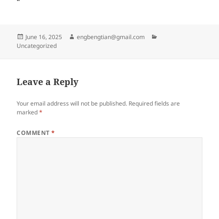
“`
Posted
Author
Categories
June 16, 2025
engbengtian@gmail.com
on
Uncategorized
Leave a Reply
Your email address will not be published.
Required fields are
marked
*
COMMENT
*