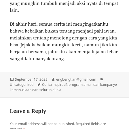
yang mungkin tumbuh menjadi aksi nyata di tempat
lain.
Di akhir hari, semua cerita ini mengingatkanku
bahwa kebaikan bukan tentang menjadi pahlawan,
melainkan tentang menolong dengan cara yang kita
bisa. Jejak kebaikan mungkin kecil, namun jika kita
berjalan bersama, jalur itu akan menjadi jalan lebar
yang dilalui banyak orang.
Posted
Author
Categories
September 17, 2025
engbengtian@gmail.com
on
Tags
Uncategorized
Cerita inspiratif, program amal, dan kampanye
kemanusiaan dari seluruh dunia
Leave a Reply
Your email address will not be published.
Required fields are
marked
*