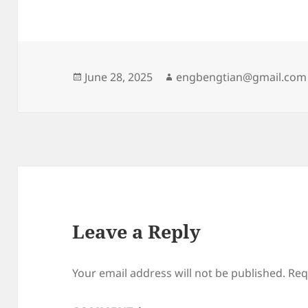
Posted
Author
June 28, 2025
engbengtian@gmail.com
on
Leave a Reply
Your email address will not be published.
Req