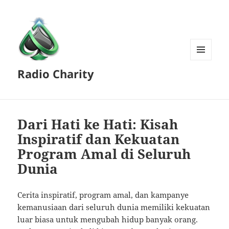
MENU
Radio Charity
AND
WIDGETS
Dari Hati ke Hati: Kisah
Inspiratif dan Kekuatan
Program Amal di Seluruh
Dunia
Cerita inspiratif, program amal, dan kampanye
kemanusiaan dari seluruh dunia memiliki kekuatan
luar biasa untuk mengubah hidup banyak orang.