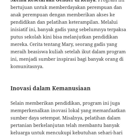
bertujuan untuk memberdayakan perempuan dan
anak perempuan dengan memberikan akses ke
pendidikan dan pelatihan keterampilan. Melalui
inisiatif ini, banyak gadis yang sebelumnya terpaksa
putus sekolah kini bisa melanjutkan pendidikan
mereka. Cerita tentang Mary, seorang gadis yang
meraih beasiswa kuliah setelah ikut dalam program
ini, menjadi sumber inspirasi bagi banyak orang di
komunitasnya.
Inovasi dalam Kemanusiaan
Selain memberikan pendidikan, program ini juga
memperkenalkan inovasi lokal yang memanfaatkan
sumber daya setempat. Misalnya, pelatihan dalam
pertanian berkelanjutan telah membantu banyak
keluarga untuk mencukupi kebutuhan sehari-hari