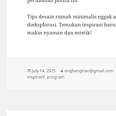
perubahan positif ini.
Tips desain rumah minimalis nggak 
dieksplorasi. Temukan inspirasi bar
makin nyaman dan estetik!
Posted
Author
July 14, 2025
engbengtian@gmail.com
on
inspiratif
,
program