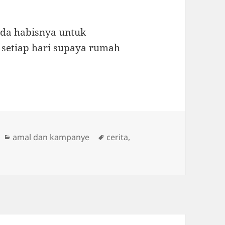
ada habisnya untuk
u setiap hari supaya rumah
Categories
Tags
amal dan kampanye
cerita
,