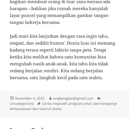
bagikan membuat orang di luar sana merasa ada
harapan—bahkan jika rumah mereka hanyalah
layar ponsel yang menampilkan gambar tangan-
tangan bekerja bersama.
Jadi mari kita lanjutkan dengan rasa ingin tahu,
empati, dan sedikit humor. Dunia luas ini memang
kadang terasa seperti labirin tanpa peta. Tetapi
ketika kita melihat bahwa satu komunitas bisa
mengubah nasib anak-anak, kita tahu kita tidak
sedang berjalan sendiri. Kita sedang berjalan
bersama, satu langkah kecil pada satu waktu.
Posted
Author
Categories
November 4, 2025
engbengtian@gmail.com
on
Tags
Uncategorized
Cerita inspiratif, program amal, dan kampanye
kemanusiaan dari seluruh dunia