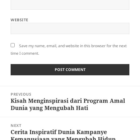
WEBSITE
Save my name, email, and website in this browser for the next
time I comment.
Post
PREVIOUS
navigation
Kisah Menginspirasi dari Program Amal
Previous
Dunia yang Mengubah Hati
post:
NEXT
Cerita Inspiratif Dunia Kampanye
Next
Kemanusiaan yang Mengubah Hidup
post: