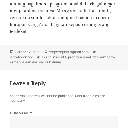
tentang bagaimana program amal di berbagai negara
menjalankan misinya. Mungkin suatu hari nanti,
cerita kita sendiri akan menjadi bagian dari peta
harapan yang Anda bagikan kepada orang-orang
terdekat.
Posted
Author
Categories
October 7, 2025
engbengtian@gmail.com
on
Tags
Uncategorized
Cerita inspiratif, program amal, dan kampanye
kemanusiaan dari seluruh dunia
Leave a Reply
Your email address will not be published.
Required fields are
marked
*
COMMENT
*